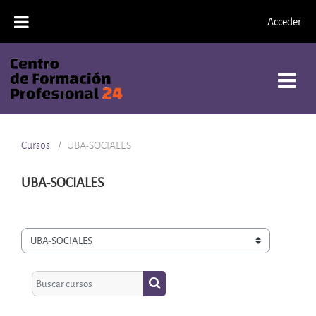
Salta al contenido principal
Acceder
Cursos
UBA-SOCIALES
UBA-SOCIALES
Categorías
Buscar cursos
Buscar cursos