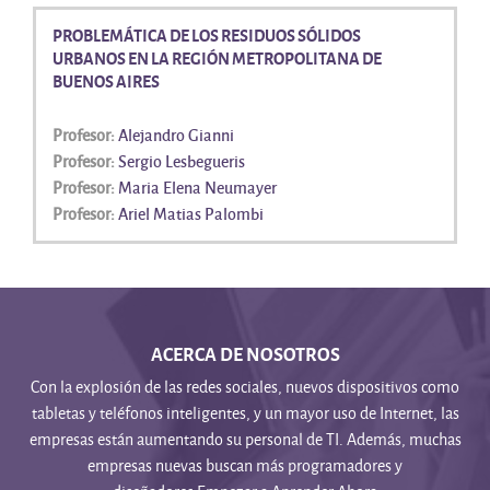
PROBLEMÁTICA DE LOS RESIDUOS SÓLIDOS
URBANOS EN LA REGIÓN METROPOLITANA DE
BUENOS AIRES
Profesor:
Alejandro Gianni
Profesor:
Sergio Lesbegueris
Profesor:
Maria Elena Neumayer
Profesor:
Ariel Matias Palombi
ACERCA DE NOSOTROS
Con la explosión de las redes sociales, nuevos dispositivos como
tabletas y teléfonos inteligentes, y un mayor uso de Internet, las
empresas están aumentando su personal de TI. Además, muchas
empresas nuevas buscan más programadores y