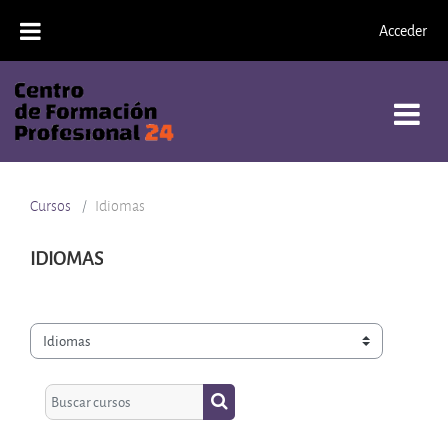
Salta al contenido principal
Acceder
Cursos
Idiomas
IDIOMAS
Categorías
Buscar cursos
Buscar cursos