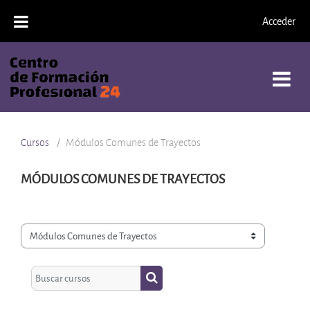
Salta al contenido principal
Acceder
Cursos
Módulos Comunes de Trayectos
MÓDULOS COMUNES DE TRAYECTOS
Categorías
Buscar cursos
Buscar cursos